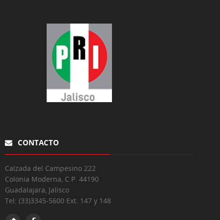
CONTACTO
Calzada del Campesino 222
Colonia Moderna, C.P. 44190
Guadalajara, Jalisco
Tel:
(33)3345-5600 Ext. 147 y 148