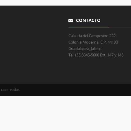
CONTACTO
Calzada del Campesino 222
Colonia Moderna, C.P. 44190
Guadalajara, Jalisco
Tel:
(33)3345-5600 Ext. 147 y 148
s reservados.