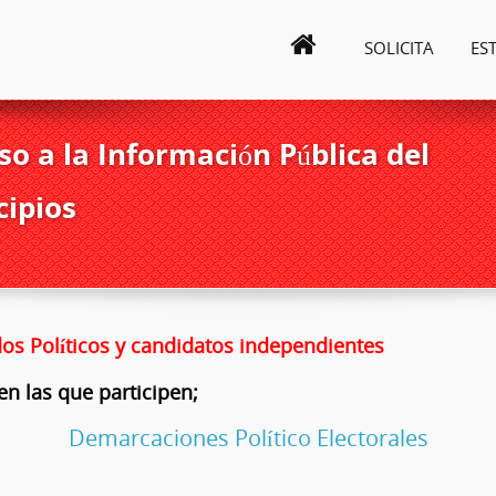
SOLICITA
ES
o a la Información Pública del
cipios
dos Políticos y candidatos independientes
en las que participen;
Demarcaciones Político Electorales