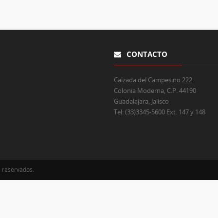
CONTACTO
Calzada del Campesino 222
Colonia Moderna, C.P. 44190
Guadalajara, Jalisco
Tel:
(33)3345-5600 Ext. 147 y 148
s reservados.