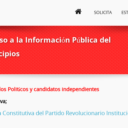
SOLICITA
ES
o a la Información Pública del
cipios
dos Politícos y candidatos independientes
va;
 Constitutiva del Partido Revolucionario Instituc