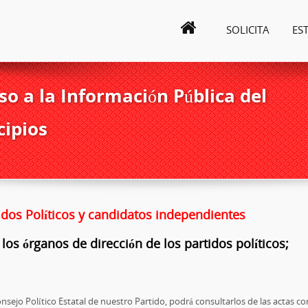
SOLICITA
ES
o a la Información Pública del
cipios
idos Políticos y candidatos independientes
 los órganos de dirección de los partidos políticos;
sejo Político Estatal de nuestro Partido, podrá consultarlos de las actas c