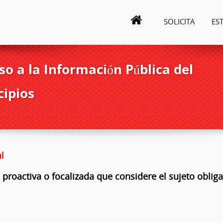
SOLICITA
ES
o a la Información Pública del
cipios
l
 proactiva o focalizada que considere el sujeto obliga