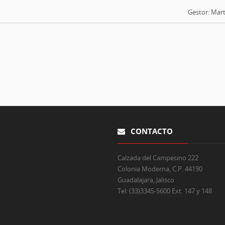
Gestor: Mart
CONTACTO
Calzada del Campesino 222
Colonia Moderna, C.P. 44190
Guadalajara, Jalisco
Tel:
(33)3345-5600 Ext. 147 y 148