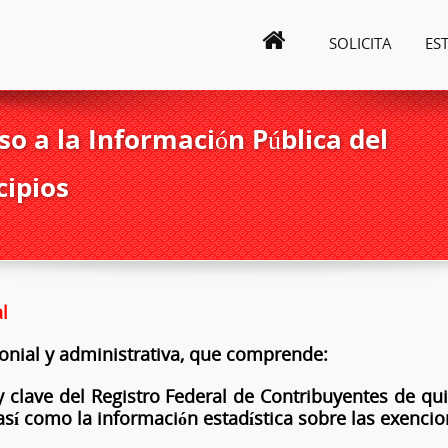
SOLICITA
ES
o a la Información Pública del
cipios
l
monial y administrativa, que comprende:
y clave del Registro Federal de Contribuyentes de q
 así como la información estadística sobre las exencio