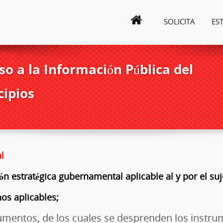
SOLICITA
ES
o a la Información Pública del
cipios
l
ión estratégica gubernamental aplicable al y por el s
os aplicables;
cumentos, de los cuales se desprenden los instr