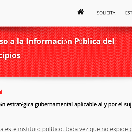
SOLICITA
ES
o a la Información Pública del
cipios
l
ión estratégica gubernamental aplicable al y por el s
 a este instituto político, toda vez que no expide