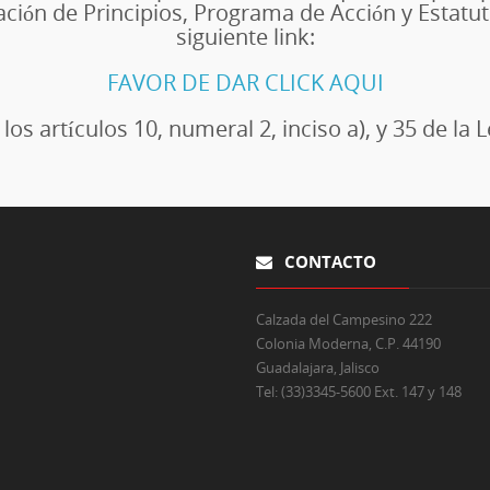
ción de Principios, Programa de Acción y Estatu
siguiente link:
FAVOR DE DAR CLICK AQUI
os artículos 10, numeral 2, inciso a), y 35 de la L
CONTACTO
Calzada del Campesino 222
Colonia Moderna, C.P. 44190
Guadalajara, Jalisco
Tel:
(33)3345-5600 Ext. 147 y 148