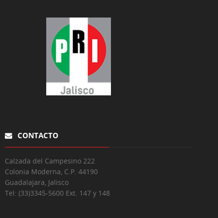
CONTACTO
Calzada del Campesino 222
Colonia Moderna, C.P. 44190
Guadalajara, Jalisco
Tel:
(33)3345-5600 Ext. 147 y 148