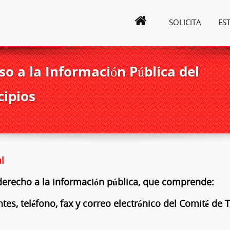
SOLICITA
ES
o a la Información Pública del
cipios
l
l derecho a la información pública, que comprende:
tes, teléfono, fax y correo electrónico del Comité de 