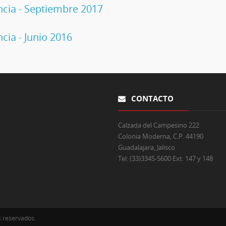
ncia - Septiembre 2017
cia - Junio 2016
CONTACTO
Calzada del Campesino 222
Colonia Moderna, C.P. 44190
Guadalajara, Jalisco
Tel:
(33)3345-5600 Ext. 147 y 148
s reservados.