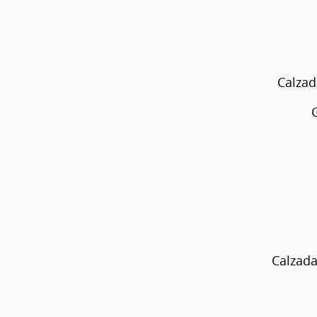
Calzad
G
Calzada
Guadala